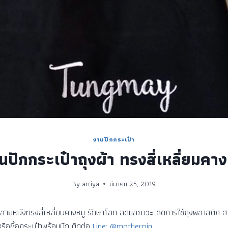
งานปักกระเป๋า
นปักกระเป๋าถุงผ้า ทรงสี่เหลี่ยมคาง
By
arriya
มีนาคม 25, 2019
้า สายหนังทรงสี่เหลี่ยนคางหมู รักษาโลก ลดมลภาวะ ลดการใช้ถุง
พลาสติก สว
รือซื้อกระเป๋าพร้อมปัก ติดต่อ
Line: @motherpin