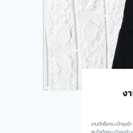
งา
งานปักชื่อกระเป๋าถุงผ
สนใจปักกระเป๋าถุงผ้า ห