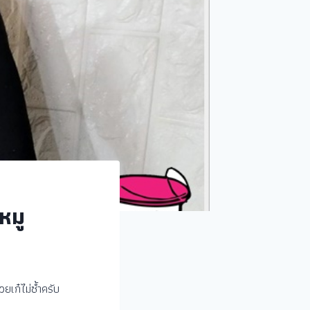
หมู
ยเก๋ไม่ซ้ำครับ